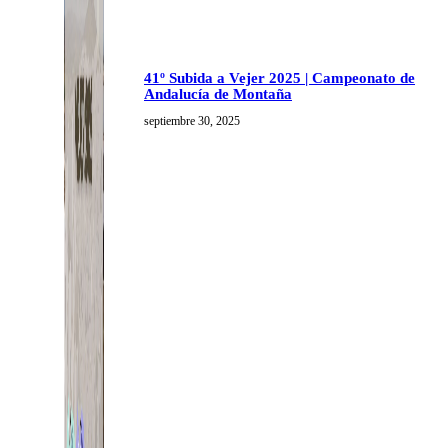
41º Subida a Vejer 2025 | Campeonato de
Andalucía de Montaña
septiembre 30, 2025